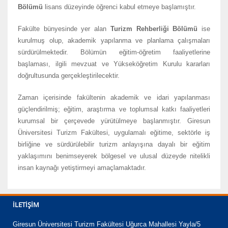
Bölümü
lisans düzeyinde öğrenci kabul etmeye başlamıştır.
Fakülte bünyesinde yer alan
Turizm Rehberliği Bölümü
ise
kurulmuş olup, akademik yapılanma ve planlama çalışmaları
sürdürülmektedir. Bölümün eğitim-öğretim faaliyetlerine
başlaması, ilgili mevzuat ve Yükseköğretim Kurulu kararları
doğrultusunda gerçekleştirilecektir.
Zaman içerisinde fakültenin akademik ve idari yapılanması
güçlendirilmiş; eğitim, araştırma ve toplumsal katkı faaliyetleri
kurumsal bir çerçevede yürütülmeye başlanmıştır. Giresun
Üniversitesi Turizm Fakültesi, uygulamalı eğitime, sektörle iş
birliğine ve sürdürülebilir turizm anlayışına dayalı bir eğitim
yaklaşımını benimseyerek bölgesel ve ulusal düzeyde nitelikli
insan kaynağı yetiştirmeyi amaçlamaktadır.
İLETIŞIM
Giresun Üniversitesi Turizm Fakültesi Uğurca Mahallesi Yayla/5